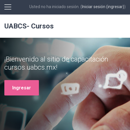
Usted no ha iniciado sesión. (
Iniciar sesión (ingresar)
)
Pánel lateral
Saltar al contenido principal
UABCS- Cursos
¡Bienvenido al sitio de capacitación
cursos.uabcs.mx!
Ingresar