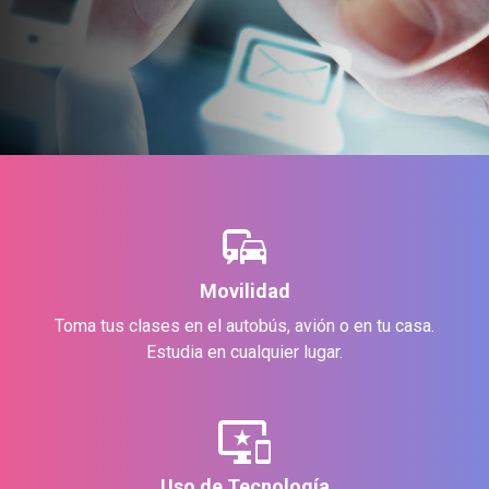
commute
Movilidad
Toma tus clases en el autobús, avión o en tu casa.
Estudia en cualquier lugar.
important_devices
Uso de Tecnología