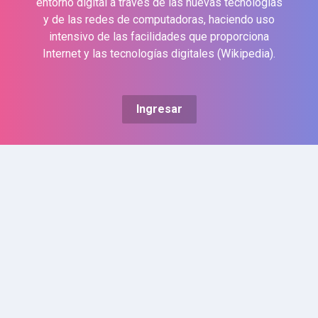
entorno digital a través de las nuevas tecnologías
y de las redes de computadoras, haciendo uso
intensivo de las facilidades que proporciona
Internet y las tecnologías digitales (Wikipedia).
Ingresar
Contacto
+52.612.123.8841
moodleadmin
@uabcs.mx
Universidad Autónoma de
Baja California Sur
Bulevar Forjadores S/N,
entre Avenida