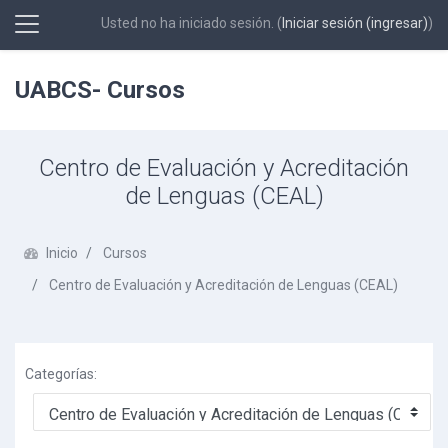
Usted no ha iniciado sesión. (
Iniciar sesión (ingresar)
)
Pánel lateral
Saltar al contenido principal
UABCS- Cursos
Centro de Evaluación y Acreditación
de Lenguas (CEAL)
Inicio
Cursos
Centro de Evaluación y Acreditación de Lenguas (CEAL)
Categorías: