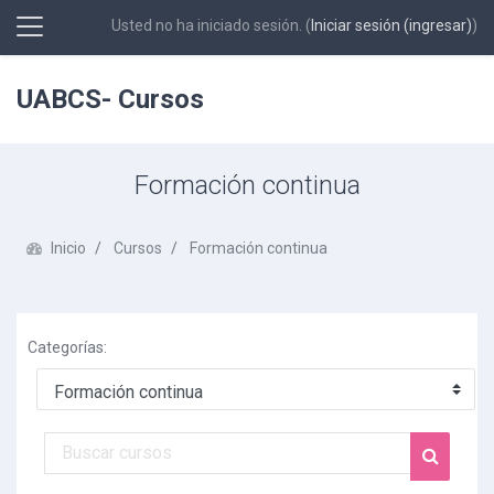
Usted no ha iniciado sesión. (
Iniciar sesión (ingresar)
)
Pánel lateral
Saltar al contenido principal
UABCS- Cursos
Formación continua
Inicio
Cursos
Formación continua
Categorías:
Buscar cursos
Buscar